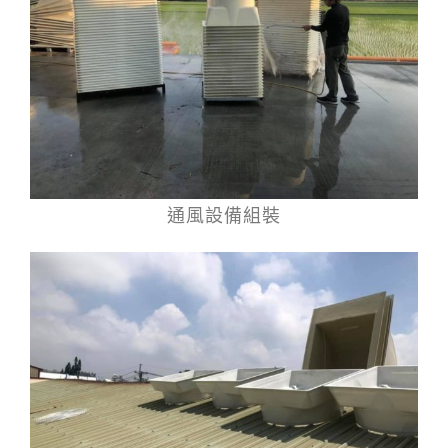
通風設備組裝