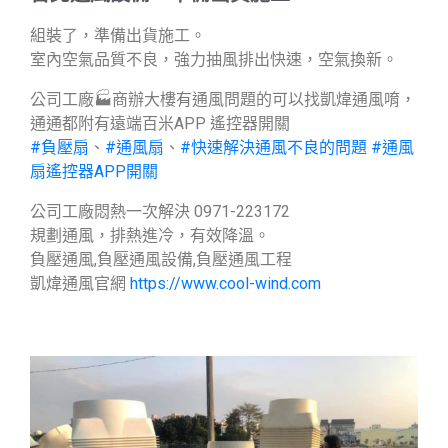
組裝了，準備出貨施工。
室內空氣品質不良，強力抽風排出快速，空氣換新。
公司工廠
🏭
商辦大樓有通風問題的可以找凱煒通風唷，
通通都附有遠端百米APP 遙控器開關
#
負壓扇
、
#
通風扇
、
#
快速解決通風不良的問題
#
通風
扇遙控器APP開關
公司工廠悶熱一次解決 0971-223172
規劃通風，排熱進冷，有效降溫。
負壓通風,負壓通風設備,負壓通風工程
凱煒通風官網
https://www.cool-wind.com