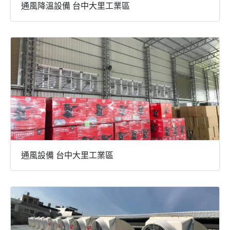
通風降溫設備 台中大里工業區
通風設備 台中大里工業區