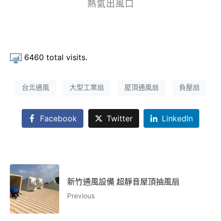
熱氣出風口
6460
total visits.
台北通風
大型工業扇
屋頂通風扇
負壓扇
Facebook
Twitter
LinkedIn
新竹通風設備 超靜音屋頂抽風扇
Previous