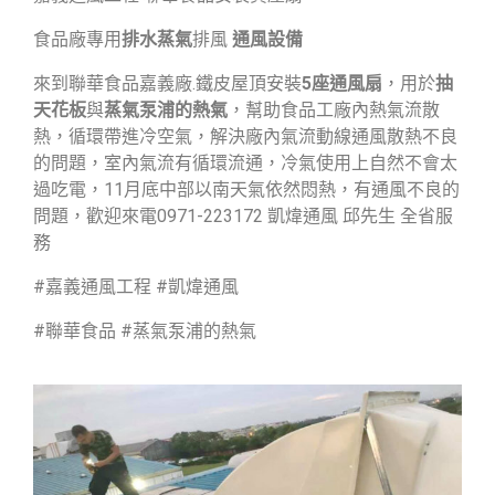
食品廠專用
排水蒸氣
排風
通風設備
來到聯華食品嘉義廠.鐵皮屋頂安裝
5座通風扇
，用於
抽
天花板
與
蒸氣泵浦的熱氣
，幫助食品工廠內熱氣流散
熱，循環帶進冷空氣，解決廠內氣流動線通風散熱不良
的問題，室內氣流有循環流通，冷氣使用上自然不會太
過吃電，11月底中部以南天氣依然悶熱，有通風不良的
問題，歡迎來電0971-223172 凱煒通風 邱先生 全省服
務
#嘉義通風工程 #凱煒通風
#聯華食品 #蒸氣泵浦的熱氣