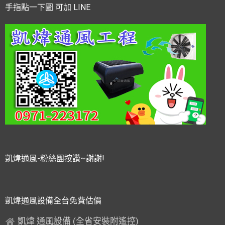
手指點一下圖 可加 LINE
凱煒通風-粉絲團按讚~謝謝!
凱煒通風設備全台免費估價
凱煒 通風設備 (全省安裝附遙控)