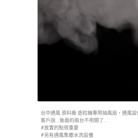
台中通風 原料廠 造粒機專用抽風扇，通風
客戶說….後面的兩台不用開了…
#放置的點很重要
#另有通風集塵水洗設備