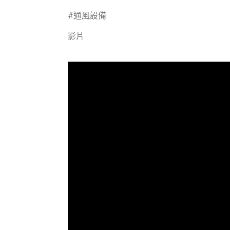
#通風設備
影片