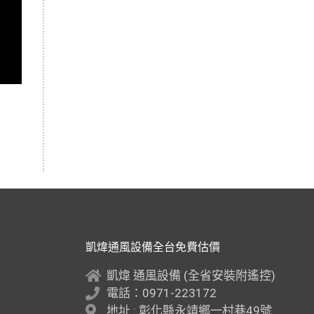
凱煒通風設備全台免費估價
凱煒 通風設備 (全省安裝附遙控)
電話：0971-223172
地址 : 彰化縣永靖鄉一村巷49號