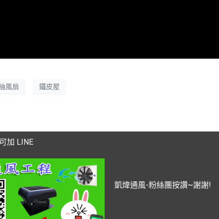
抽風扇
鐵皮屋
加 LINE
凱煒通風-粉絲團按讚~謝謝!