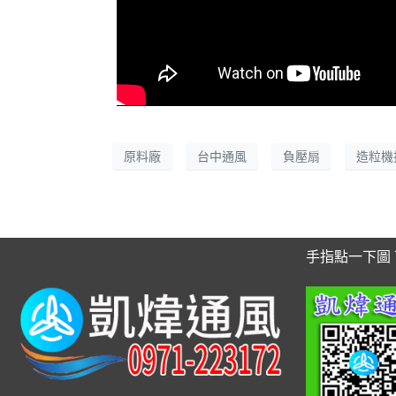
原料廠
台中通風
負壓扇
造粒機
手指點一下圖 可