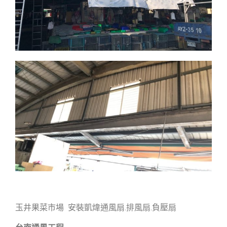
玉井果菜市場 安裝凱煒通風扇.排風扇.負壓扇