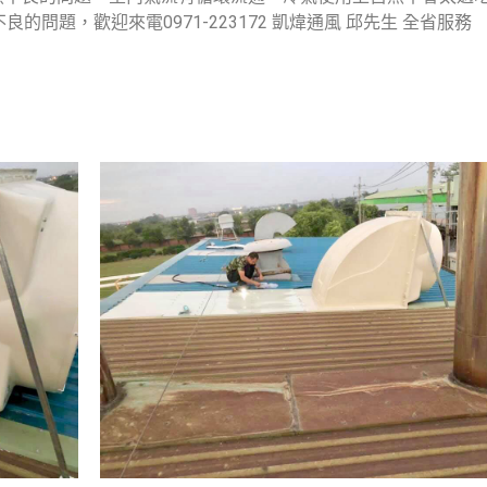
問題，歡迎來電0971-223172 凱煒通風 邱先生 全省服務