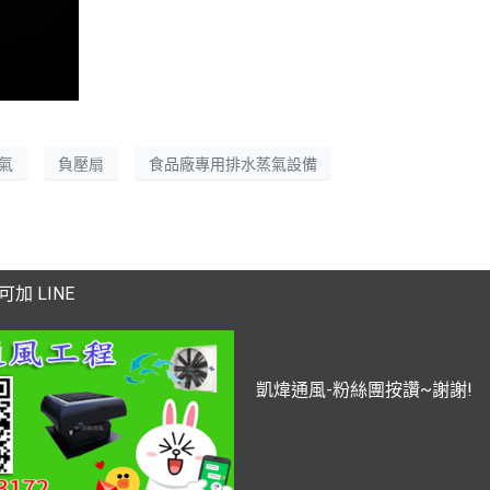
氣
負壓扇
食品廠專用排水蒸氣設備
加 LINE
凱煒通風-粉絲團按讚~謝謝!