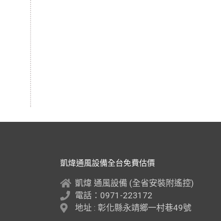
凱煒通風設備全台免費估價
凱煒 通風設備 (全省安裝附遙控)
電話：0971-223172
地址 : 彰化縣永靖鄉一村巷49號