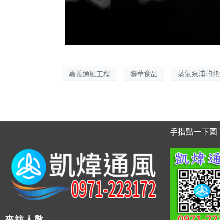
嘉義通風工程
聯華食品
蒸氣泵浦的熱
手指點一下圖 可
來訪人數