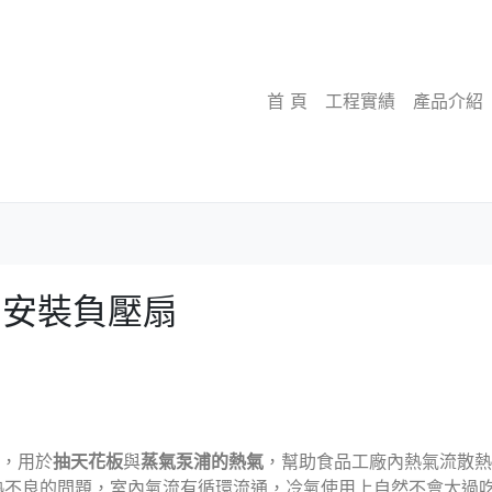
首 頁
工程實績
產品介紹
品安裝負壓扇
，用於
抽天花板
與
蒸氣泵浦的熱氣
，幫助食品工廠內熱氣流散熱
熱不良的問題，室內氣流有循環流通，冷氣使用上自然不會太過