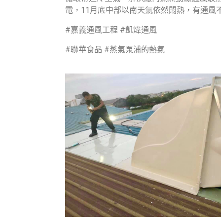
電，11月底中部以南天氣依然悶熱，有通風不良的
#嘉義通風工程 #凱煒通風
#聯華食品 #蒸氣泵浦的熱氣