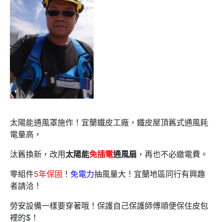
太陽能通風罩施作！宜蘭鐵皮工廠，鐵皮屋頂舊式通風耗
電量高，
汰舊換新，改用
太陽能
免插電
通風扇
，再也不必繳電費。
零組件
5年保固
！
免電力
抽風量大！宜蘭地區同行有興趣
者請洽！
勞安設備一樣要穿著哦！保護自己保護師傅順便保住皮包
裡的$！