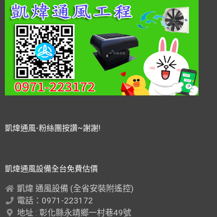
凱煒通風-粉絲團按讚~謝謝!
凱煒通風設備全台免費估價
凱煒 通風設備 (全省安裝附遙控)
電話：0971-223172
地址 : 彰化縣永靖鄉一村巷49號